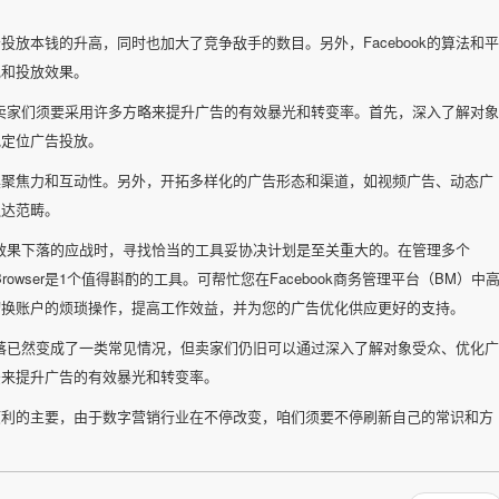
放本钱的升高，同时也加大了竞争敌手的数目。另外，Facebook的算法和平
现和投放效果。
况，卖家们须要采用许多方略来提升广告的有效暴光和转变率。首先，深入了解对象
地定位广告投放。
具聚焦力和互动性。另外，开拓多样化的广告形态和渠道，如视频广告、动态广
触达范畴。
广告效果下落的应战时，寻找恰当的工具妥协决计划是至关重大的。在管理多个
nBrowser是1个值得斟酌的工具。可帮忙您在Facebook商务管理平台（BM）中
切换账户的烦琐操作，提高工作效益，并为您的广告优化供应更好的支持。
果下落已然变成了一类常见情况，但卖家们仍旧可以通过深入了解对象受众、优化广
法来提升广告的有效暴光和转变率。
顺利的主要，由于数字营销行业在不停改变，咱们须要不停刷新自己的常识和方