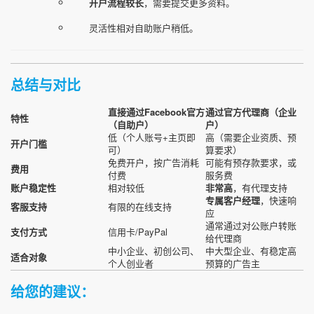
开户流程较长
，需要提交更多资料。
灵活性相对自助账户稍低。
总结与对比
直接通过Facebook官方
通过官方代理商（企业
特性
（自助户）
户）
低（个人账号+主页即
高（需要企业资质、预
开户门槛
可）
算要求）
免费开户，按广告消耗
可能有预存款要求，或
费用
付费
服务费
账户稳定性
相对较低
非常高
，有代理支持
专属客户经理
，快速响
客服支持
有限的在线支持
应
通常通过对公账户转账
支付方式
信用卡/PayPal
给代理商
中小企业、初创公司、
中大型企业、有稳定高
适合对象
个人创业者
预算的广告主
给您的建议：