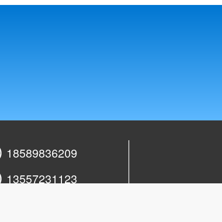
18589836209
13557231123