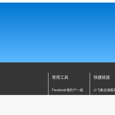
常用工具
快捷裢接
Facebook海外户一级
小飞象出海服
代理
Facebook开
Face book企业户
投/代理运营