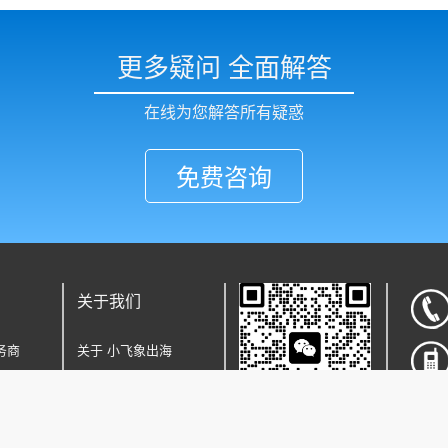
更多疑问 全面解答
在线为您解答所有疑惑
免费咨询
关于我们
务商
关于 小飞象出海
企业户/代
收藏本站
微信
号:
18589836209